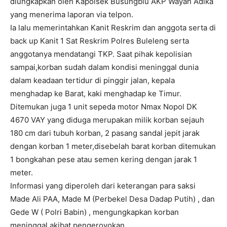
diungkapkan oleh Kapolsek Busungbiu AKP Wayan Adika
yang menerima laporan via telpon.
Ia lalu memerintahkan Kanit Reskrim dan anggota serta di
back up Kanit 1 Sat Reskrim Polres Buleleng serta
anggotanya mendatangi TKP. Saat pihak kepolisian
sampai,korban sudah dalam kondisi meninggal dunia
dalam keadaan tertidur di pinggir jalan, kepala
menghadap ke Barat, kaki menghadap ke Timur.
Ditemukan juga 1 unit sepeda motor Nmax Nopol DK
4670 VAY yang diduga merupakan milik korban sejauh
180 cm dari tubuh korban, 2 pasang sandal jepit jarak
dengan korban 1 meter,disebelah barat korban ditemukan
1 bongkahan pese atau semen kering dengan jarak 1
meter.
Informasi yang diperoleh dari keterangan para saksi
Made Ali PAA, Made M (Perbekel Desa Dadap Putih) , dan
Gede W ( Polri Babin) , mengungkapkan korban
meninggal akibat pengeroyokan.