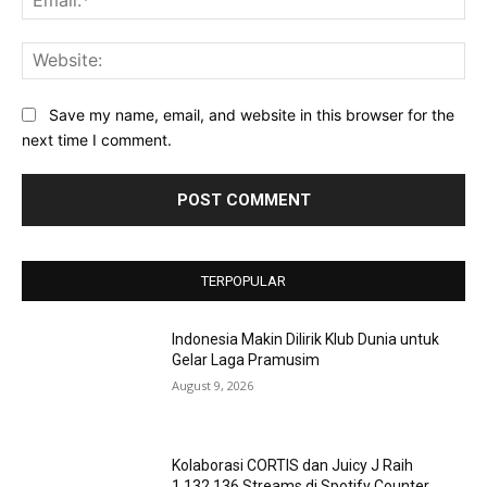
Web
Save my name, email, and website in this browser for the
next time I comment.
TERPOPULAR
Indonesia Makin Dilirik Klub Dunia untuk
Gelar Laga Pramusim
August 9, 2026
Kolaborasi CORTIS dan Juicy J Raih
1.132.136 Streams di Spotify Counter