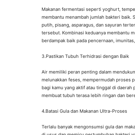
‎Makanan fermentasi seperti yoghurt, tempe
membantu menambah jumlah bakteri baik. Se
putih, pisang, asparagus, dan sayuran terte
tersebut. Kombinasi keduanya membantu me
berdampak baik pada pencernaan, imunitas,
‎3.Pastikan Tubuh Terhidrasi dengan Baik
‎Air memiliki peran penting dalam menduku
melunakkan feses, mempermudah proses pe
bagi kamu yang aktif atau tinggal di daerah
membuat tubuh terasa lebih ringan dan ber
‎4.Batasi Gula dan Makanan Ultra-Proses
‎Terlalu banyak mengonsumsi gula dan mak
di usus dan memicu pertumbuhan bakteri y