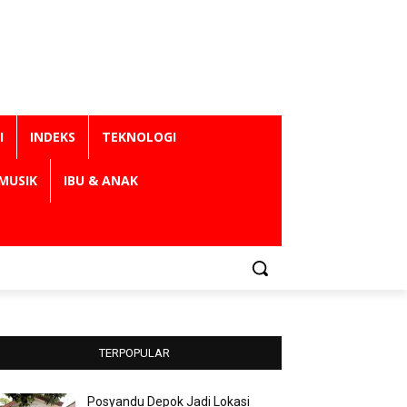
I
INDEKS
TEKNOLOGI
MUSIK
IBU & ANAK
TERPOPULAR
Posyandu Depok Jadi Lokasi