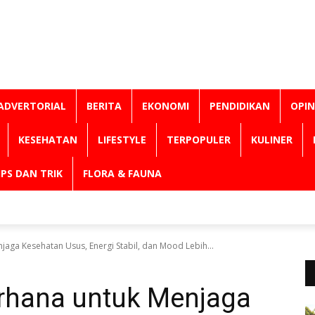
ADVERTORIAL
BERITA
EKONOMI
PENDIDIKAN
OPIN
KESEHATAN
LIFESTYLE
TERPOPULER
KULINER
IPS DAN TRIK
FLORA & FAUNA
aga Kesehatan Usus, Energi Stabil, dan Mood Lebih...
rhana untuk Menjaga