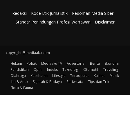
Redaksi
Kode Etik Jurnalistik
Pedoman Media Siber
Standar Perlindungan Profesi Wartawan
Disclaimer
copyright @mediaaku.com
Hukum
Politik
Mediaaku TV
Advertorial
Berita
Ekonomi
Pendidikan
Opini
Indeks
Teknologi
Otomotif
Traveling
Olahraga
Kesehatan
Lifestyle
Terpopuler
Kuliner
Musik
Ibu & Anak
Sejarah & Budaya
Pariwisata
Tips dan Trik
Flora & Fauna