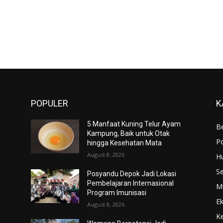
POPULER
K
5 Manfaat Kuning Telur Ayam
Be
Kampung, Baik untuk Otak
Po
hingga Kesehatan Mata
August 8, 2026
H
S
Posyandu Depok Jadi Lokasi
Pembelajaran Internasional
M
Program Imunisasi
E
August 8, 2026
K