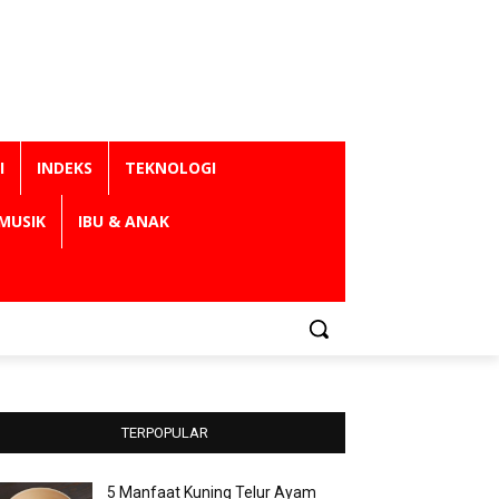
I
INDEKS
TEKNOLOGI
MUSIK
IBU & ANAK
TERPOPULAR
5 Manfaat Kuning Telur Ayam