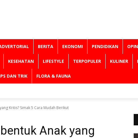
ADVERTORIAL
BERITA
EKONOMI
PENDIDIKAN
OPIN
KESEHATAN
LIFESTYLE
TERPOPULER
KULINER
IPS DAN TRIK
FLORA & FAUNA
ng Kritis? Simak 5 Cara Mudah Berikut
bentuk Anak yang