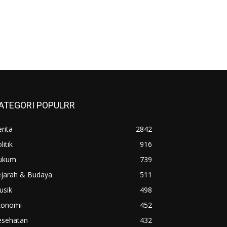
ATEGORI POPULRR
rita
2842
litik
916
ukum
739
ejarah & Budaya
511
usik
498
konomi
452
esehatan
432