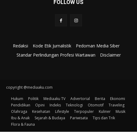
FOLLOW US
Redaksi
Kode Etik Jurnalistik
Pedoman Media Siber
Standar Perlindungan Profesi Wartawan
Disclaimer
copyright @mediaaku.com
Hukum
Politik
Mediaaku TV
Advertorial
Berita
Ekonomi
Pendidikan
Opini
Indeks
Teknologi
Otomotif
Traveling
Olahraga
Kesehatan
Lifestyle
Terpopuler
Kuliner
Musik
Ibu & Anak
Sejarah & Budaya
Pariwisata
Tips dan Trik
Flora & Fauna