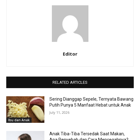
Editor
RELATED ARTICLES
Sering Dianggap Sepele, Ternyata Bawang
Putih Punya 5 Manfaat Hebat untuk Anak
July 11, 2026
Ibu dan Anak
Anak Tiba-Tiba Tersedak Saat Makan,
Apa Penyebab dan Cara Mencegahnya?