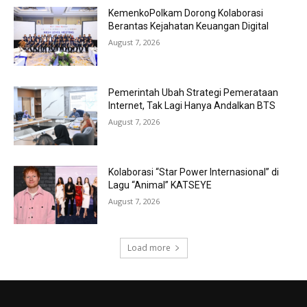
KemenkoPolkam Dorong Kolaborasi
Berantas Kejahatan Keuangan Digital
August 7, 2026
Pemerintah Ubah Strategi Pemerataan
Internet, Tak Lagi Hanya Andalkan BTS
August 7, 2026
Kolaborasi “Star Power Internasional” di
Lagu “Animal” KATSEYE
August 7, 2026
Load more