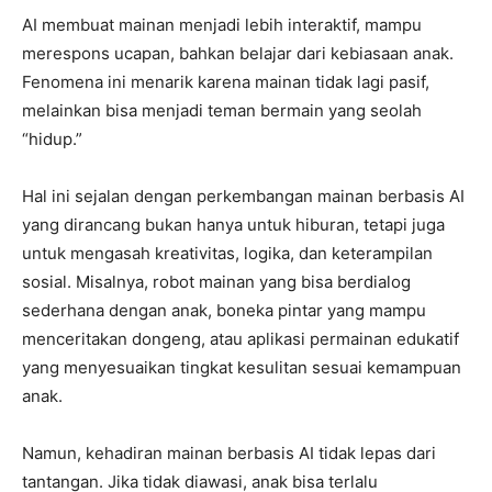
AI membuat mainan menjadi lebih interaktif, mampu
merespons ucapan, bahkan belajar dari kebiasaan anak.
Fenomena ini menarik karena mainan tidak lagi pasif,
melainkan bisa menjadi teman bermain yang seolah
“hidup.”
Hal ini sejalan dengan perkembangan mainan berbasis AI
yang dirancang bukan hanya untuk hiburan, tetapi juga
untuk mengasah kreativitas, logika, dan keterampilan
sosial. Misalnya, robot mainan yang bisa berdialog
sederhana dengan anak, boneka pintar yang mampu
menceritakan dongeng, atau aplikasi permainan edukatif
yang menyesuaikan tingkat kesulitan sesuai kemampuan
anak.
Namun, kehadiran mainan berbasis AI tidak lepas dari
tantangan. Jika tidak diawasi, anak bisa terlalu