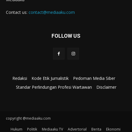
Contact us:
contact@mediaaku.com
FOLLOW US
Redaksi
Kode Etik Jurnalistik
Pedoman Media Siber
Standar Perlindungan Profesi Wartawan
Disclaimer
copyright @mediaaku.com
Hukum
Politik
Mediaaku TV
Advertorial
Berita
Ekonomi