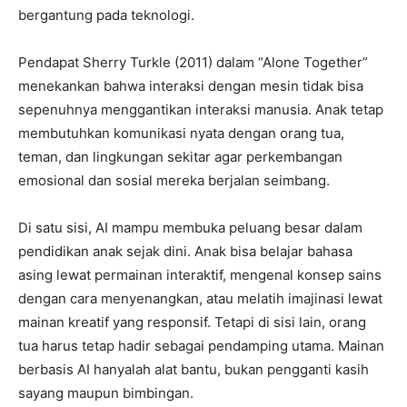
bergantung pada teknologi.
Pendapat Sherry Turkle (2011) dalam “Alone Together”
menekankan bahwa interaksi dengan mesin tidak bisa
sepenuhnya menggantikan interaksi manusia. Anak tetap
membutuhkan komunikasi nyata dengan orang tua,
teman, dan lingkungan sekitar agar perkembangan
emosional dan sosial mereka berjalan seimbang.
Di satu sisi, AI mampu membuka peluang besar dalam
pendidikan anak sejak dini. Anak bisa belajar bahasa
asing lewat permainan interaktif, mengenal konsep sains
dengan cara menyenangkan, atau melatih imajinasi lewat
mainan kreatif yang responsif. Tetapi di sisi lain, orang
tua harus tetap hadir sebagai pendamping utama. Mainan
berbasis AI hanyalah alat bantu, bukan pengganti kasih
sayang maupun bimbingan.