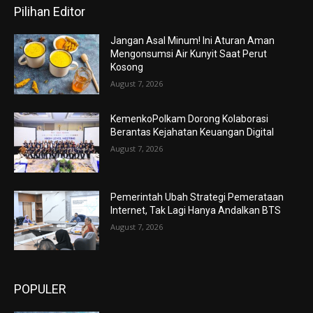
Pilihan Editor
Jangan Asal Minum! Ini Aturan Aman
Mengonsumsi Air Kunyit Saat Perut
Kosong
August 7, 2026
KemenkoPolkam Dorong Kolaborasi
Berantas Kejahatan Keuangan Digital
August 7, 2026
Pemerintah Ubah Strategi Pemerataan
Internet, Tak Lagi Hanya Andalkan BTS
August 7, 2026
POPULER