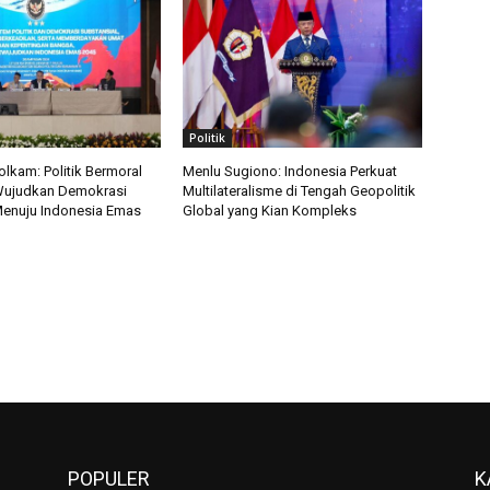
Politik
kam: Politik Bermoral
Menlu Sugiono: Indonesia Perkuat
Wujudkan Demokrasi
Multilateralisme di Tengah Geopolitik
Menuju Indonesia Emas
Global yang Kian Kompleks
POPULER
K