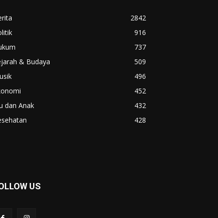
rita
2842
litik
916
ukum
737
ejarah & Budaya
509
usik
496
konomi
452
u dan Anak
432
esehatan
428
OLLOW US