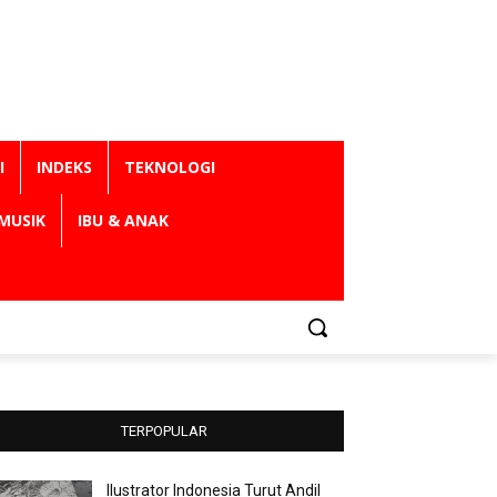
I
INDEKS
TEKNOLOGI
MUSIK
IBU & ANAK
TERPOPULAR
Ilustrator Indonesia Turut Andil