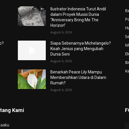
Ilustrator Indonesia Turut Andil
Be
dalam Proyek Musisi Dunia
Po
“Anniversary Bring Me The
Horizon”
H
August 6, 2026
S
o?
Siapa Sebenarnya Michelangelo?
M
Kisah Jenius yang Mengubah
E
Dunia Seni
August 6, 2026
Ib
K
Benarkah Peace Lily Mampu
Membersihkan Udara di Dalam
Rumah?
August 6, 2026
tang Kami
F
iaaku