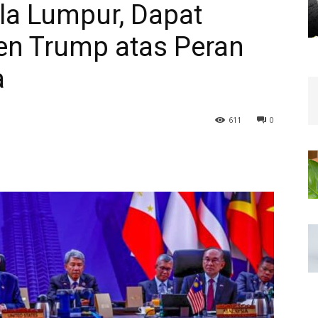
a Lumpur, Dapat
den Trump atas Peran
a
611
0