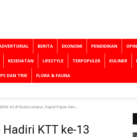
ADVERTORIAL
BERITA
EKONOMI
PENDIDIKAN
OPIN
KESEHATAN
LIFESTYLE
TERPOPULER
KULINER
IPS DAN TRIK
FLORA & FAUNA
EAN–AS di Kuala Lumpur, Dapat Pujian dari...
 Hadiri KTT ke-13