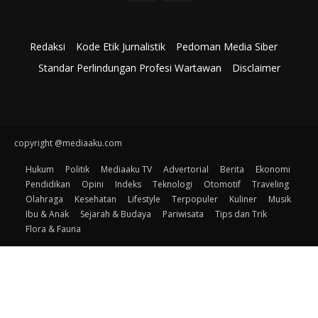
Redaksi
Kode Etik Jurnalistik
Pedoman Media Siber
Standar Perlindungan Profesi Wartawan
Disclaimer
copyright @mediaaku.com
Hukum
Politik
Mediaaku TV
Advertorial
Berita
Ekonomi
Pendidikan
Opini
Indeks
Teknologi
Otomotif
Traveling
Olahraga
Kesehatan
Lifestyle
Terpopuler
Kuliner
Musik
Ibu & Anak
Sejarah & Budaya
Pariwisata
Tips dan Trik
Flora & Fauna